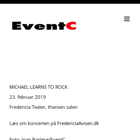
Skip
to
content
MICHAEL LEARNS TO ROCK
23. februar 2019
Fredericia Teater, thansen salen
Læs om koncerten på
FredericiaAvisen.dk
Foto: Joan Barløse/EventC